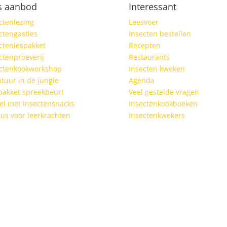
s aanbod
Interessant
ctenlezing
Leesvoer
ctengastles
Insecten bestellen
ctenlespakket
Recepten
ctenproeverij
Restaurants
ectenkookworkshop
Insecten kweken
tuur in de jungle
Agenda
pakket spreekbeurt
Veel gestelde vragen
el met insectensnacks
Insectenkookboeken
us voor leerkrachten
Insectenkwekers