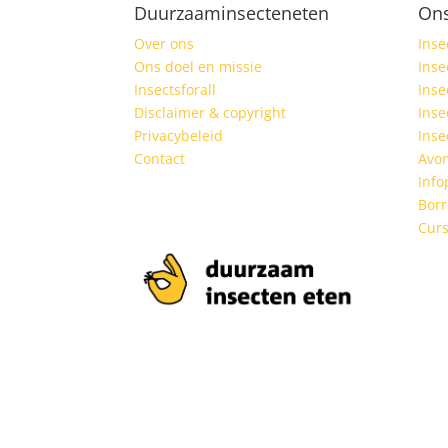
Duurzaaminsecteneten
On
Over ons
Inse
Ons doel en missie
Inse
Insectsforall
Inse
Disclaimer & copyright
Inse
Privacybeleid
Ins
Contact
Avon
Info
Borr
Curs