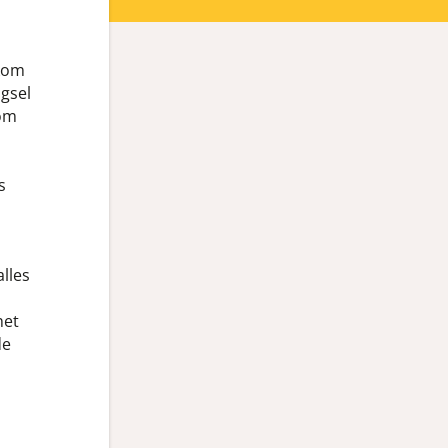
kom
ngsel
 om
s
lles
het
de