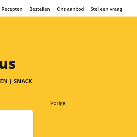
Recepten
Bestellen
Ons aanbod
Stel een vraag
aus
NEN | SNACK
Vorige
→