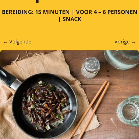
BEREIDING: 15 MINUTEN | VOOR 4 – 6 PERSONEN
| SNACK
←
Volgende
Vorige
→